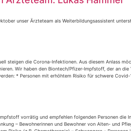
ktober unser Ärzteteam als Weiterbildungsassistent unters
ll steigen die Corona-Infektionen. Aus diesem Anlass möch
ren. Wir haben den Biontech/Pfizer-Impfstoff, der an die Va
rden: * Personen mit erhöhtem Risiko für schwere Covid-
eimpfstoff vorrätig und empfehlen folgenden Personen die 
ankung – Bewohnerinnen und Bewohner von Alten- und Pfle
m Risiko (z.B. Chemotherapie) – Schwangere – Personen i