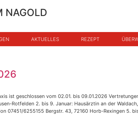
M NAGOLD
GEN
AKTUELLES
REZEPT
ÜBERW
2026
raxis ist geschlossen vom 02.01. bis 09.01.2026 Vertretunge
en-Rotfelden 2. bis 9. Januar: Hausärztin an der Waldach,
efon 07451/6255155 Bergstr. 43, 72160 Horb-Rexingen 5. bis