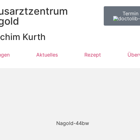
usarztzentrum
Termin
gold
chim Kurth
ngen
Aktuelles
Rezept
Über