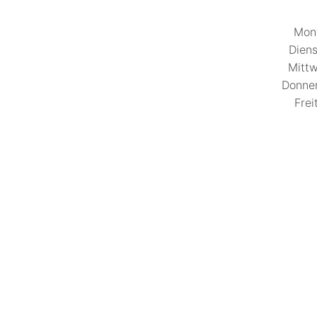
Mont
Diens
Mittw
Donner
Frei