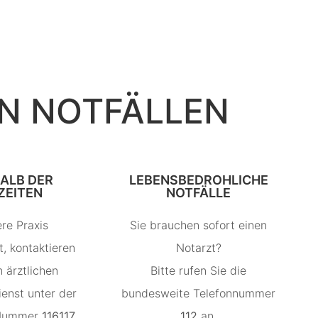
IN NOTFÄLLEN
LB DER P
LEBENSBEDROHLICHE
EITEN
NOTFÄLLE
re Praxis
Sie brauchen sofort einen
, kontaktieren
Notarzt?
n ärztlichen
Bitte rufen Sie die
ienst unter der
bundesweite Telefonnummer
 Nummer
116117
.
112
an.