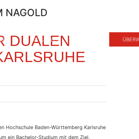
M NAGOLD
R DUALEN
GEN
AKTUELLES
REZEPT
ÜBERW
KARLSRUHE
ualen Hochschule Baden-Württemberg Karlsruhe
 um ein Bachelor-Studium mit dem Ziel,