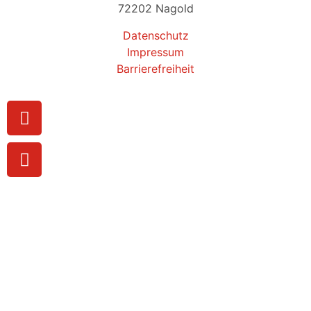
72202 Nagold
Datenschutz
Impressum
Barrierefreiheit
© ERSTELLT VON BLACKADS ONLINE-MARKETING
In welcher Praxis wünschen Sie einen
Termin?